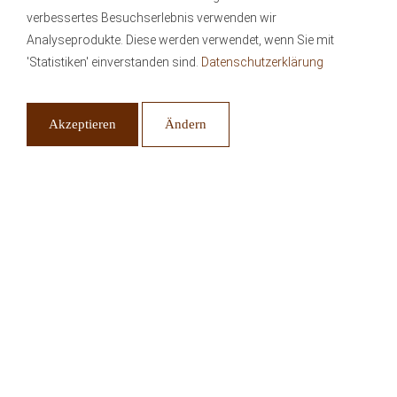
Offener Cocktailkurs am 07.11.2026
verbessertes Besuchserlebnis verwenden wir
Analyseprodukte. Diese werden verwendet, wenn Sie mit
'Statistiken' einverstanden sind.
Datenschutzerklärung
Akzeptieren
Ändern
Offener Cocktailkurs am 14.11.2026
Benötigt
Medien
Offener Cocktailkurs am 05.12.2026
Speichern